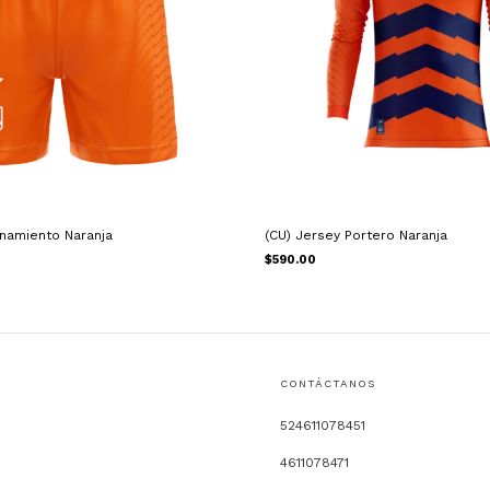
enamiento Naranja
(CU) Jersey Portero Naranja
$590.00
CONTÁCTANOS
524611078451
4611078471