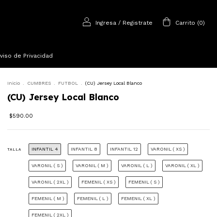
Ingresa
/
Registrate
Carrito
(
0
)
viso de Privacidad
Inicio
.
CUMBRES
.
FUTBOL
.
(CU) Jersey Local Blanco
(CU) Jersey Local Blanco
$590.00
INFANTIL 4
INFANTIL 8
INFANTIL 12
VARONIL ( XS )
TALLA
VARONIL ( S )
VARONIL ( M )
VARONIL ( L )
VARONIL ( XL )
VARONIL ( 2XL )
FEMENIL ( XS )
FEMENIL ( S )
FEMENIL ( M )
FEMENIL ( L )
FEMENIL ( XL )
FEMENIL ( 2XL )