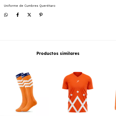
Uniforme de Cumbres Querétaro
Productos similares